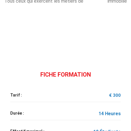
Tous ceux qui exercent les métiers de
immobilière,
transaction
FICHE FORMATION
Tarif :
€ 300
Durée :
14 Heures