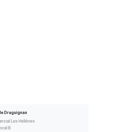
de Draguignan
cial Les Hellènes
ocal B