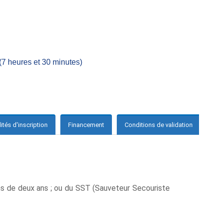
(7 heures et 30 minutes)
tés d'inscription
Financement
Conditions de validation
ns de deux ans ; ou du SST (Sauveteur Secouriste